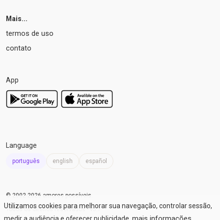
Mais...
termos de uso
contato
App
Language
português
english
español
© 2002-2026 amores possíveis
.
Utilizamos cookies para melhorar sua navegação, controlar sessão,
Todos os direitos reservados -
v5.7
mais informações
medir a audiência e oferecer publicidade.