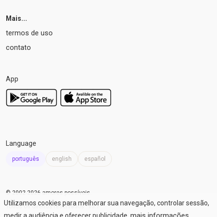
Mais...
termos de uso
contato
App
Language
português
english
español
© 2002-2026 amores possíveis
.
Utilizamos cookies para melhorar sua navegação, controlar sessão,
Todos os direitos reservados -
v5.7
mais informações
medir a audiência e oferecer publicidade.