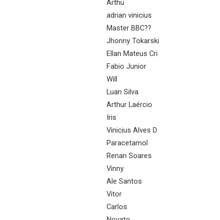
Arthu
adrian vinicius
Master BBC??
Jhonny Tokarski
Ellan Mateus Cri
Fabio Junior
Will
Luan Silva
Arthur Laércio
Iris
Vinicius Alves D
Paracetamol
Renan Soares
Vinny
Ale Santos
Vitor
Carlos
Novato