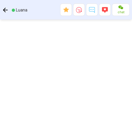
Luana
chat