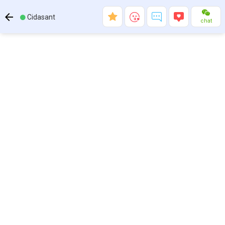
Cidasant
chat