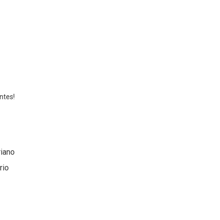
ntes!
riano
rio