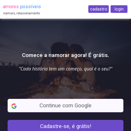
amores
possíveis
cadastro
login
namoro, relacionamento
Comece a namorar agora! É grátis.
"Cada história tem um começo,
qual é o seu
?"
Continue com Google
Cadastre-se, é grátis!