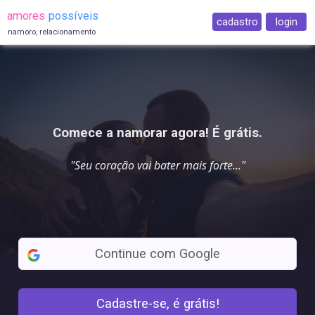
amores
possíveis
cadastro
login
namoro, relacionamento
Comece a namorar agora! É grátis.
"Seu coração vai
bater mais forte
..."
Continue com Google
Cadastre-se, é grátis!