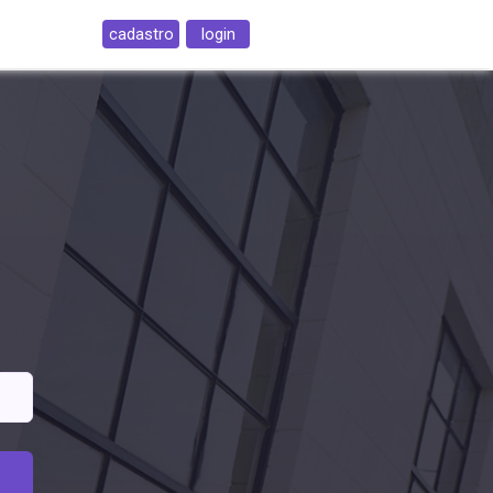
cadastro
login