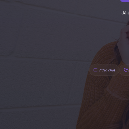
Já 
Vídeo chat