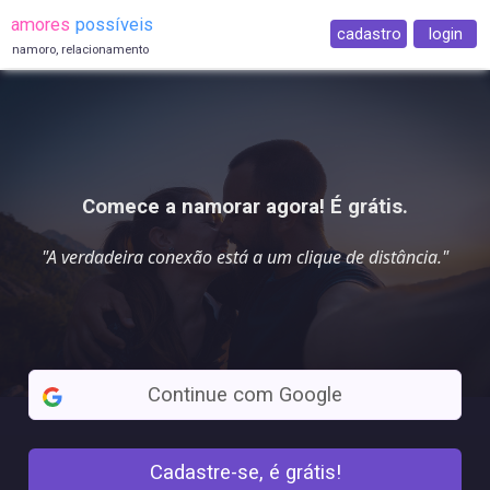
amores
possíveis
cadastro
login
namoro, relacionamento
Comece a namorar agora! É grátis.
"A verdadeira conexão está a
um clique
de distância."
Continue com Google
Cadastre-se, é grátis!