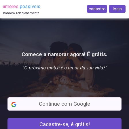
amores
possíveis
cadastro
login
namoro, relacionamento
Comece a namorar agora! É grátis.
"O próximo match é o
amor da sua vida
?"
Continue com Google
Cadastre-se, é grátis!