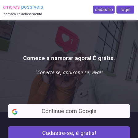
amores
possíveis
cadastro
login
namoro, relacionamento
Comece a namorar agora! É grátis.
"
Conecte-se
, apaixone-se, viva!"
Continue com Google
Cadastre-se, é grátis!