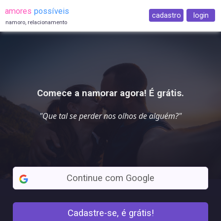
amores
possíveis
cadastro
login
namoro, relacionamento
Comece a namorar agora! É grátis.
"Que tal se
perder nos olhos
de alguém?"
Continue com Google
Cadastre-se, é grátis!