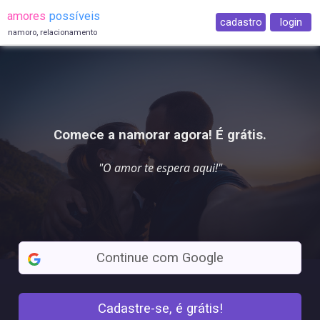
amores
possíveis
cadastro
login
namoro, relacionamento
Comece a namorar agora! É grátis.
"O amor te espera
aqui
!"
Continue com Google
Cadastre-se, é grátis!