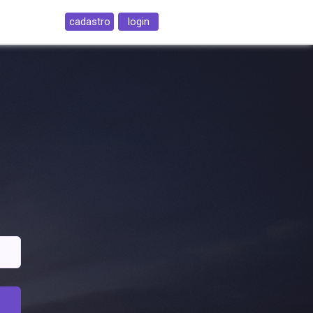
cadastro
login