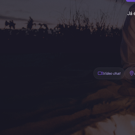
Já 
Vídeo chat