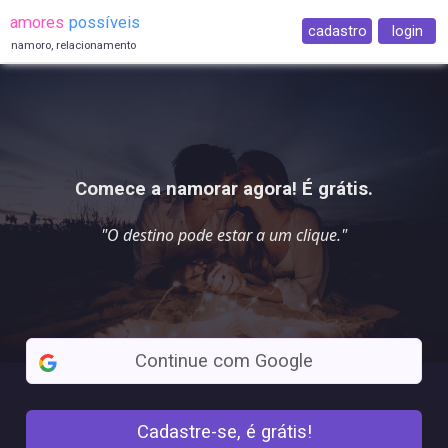
amores
possíveis
cadastro
login
namoro, relacionamento
Comece a namorar agora! É grátis.
"O destino pode estar a
um clique
."
Continue com Google
Cadastre-se, é grátis!