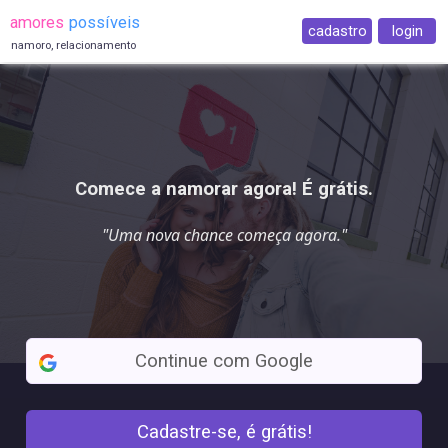
amores
possíveis
cadastro
login
namoro, relacionamento
Comece a namorar agora! É grátis.
"Uma
nova chance
começa agora."
Continue com Google
Cadastre-se, é grátis!