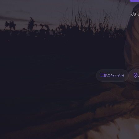
Já 
Vídeo chat