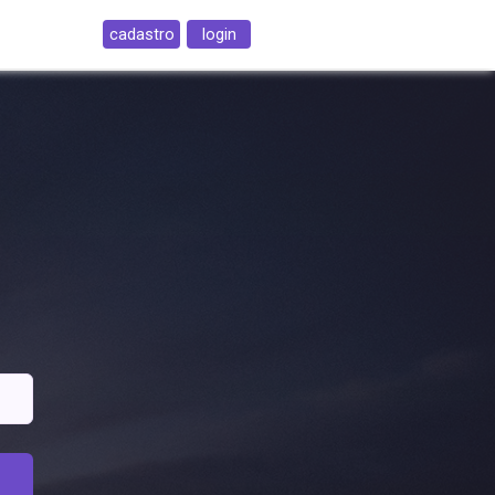
cadastro
login