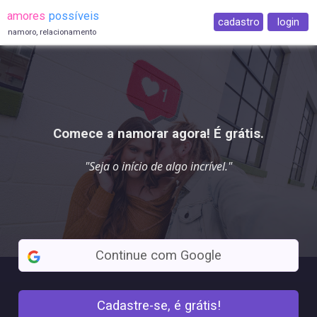
amores
possíveis
cadastro
login
namoro, relacionamento
Comece a namorar agora! É grátis.
"Seja o início de algo
incrível
."
Continue com Google
Cadastre-se, é grátis!