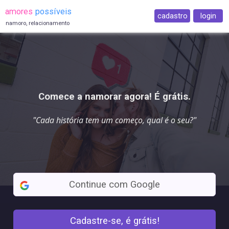
amores
possíveis
cadastro
login
namoro, relacionamento
Comece a namorar agora! É grátis.
"Cada história tem um começo,
qual é o seu
?"
Continue com Google
Cadastre-se, é grátis!