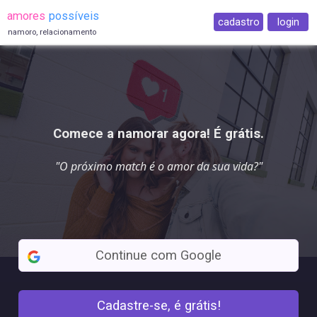
amores
possíveis
cadastro
login
namoro, relacionamento
Comece a namorar agora! É grátis.
"O próximo match é o
amor da sua vida
?"
Continue com Google
Cadastre-se, é grátis!