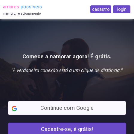
amores
possíveis
cadastro
login
namoro, relacionamento
Comece a namorar agora! É grátis.
"A verdadeira conexão está a
um clique
de distância."
Continue com Google
Cadastre-se, é grátis!