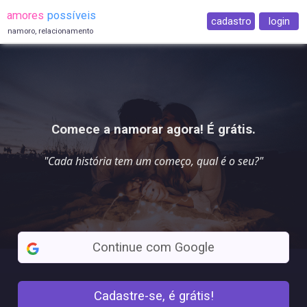
amores
possíveis
cadastro
login
namoro, relacionamento
Comece a namorar agora! É grátis.
"Cada história tem um começo,
qual é o seu
?"
Continue com Google
Cadastre-se, é grátis!