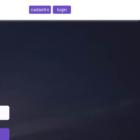
cadastro
login