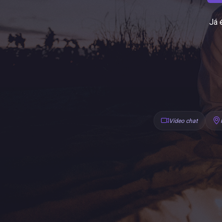
Já 
Vídeo chat