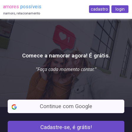
amores
possíveis
cadastro
login
namoro, relacionamento
Comece a namorar agora! É grátis.
"Faça cada
momento contar
."
Continue com Google
Cadastre-se, é grátis!