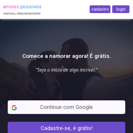
amores
possíveis
cadastro
login
namoro, relacionamento
Comece a namorar agora! É grátis.
"Seja o início de algo
incrível
."
Continue com Google
Cadastre-se, é grátis!