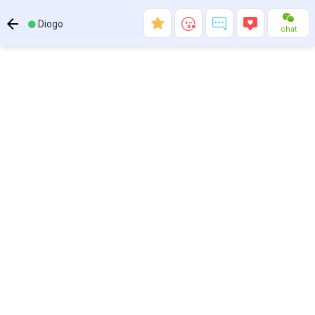
Diogo
chat