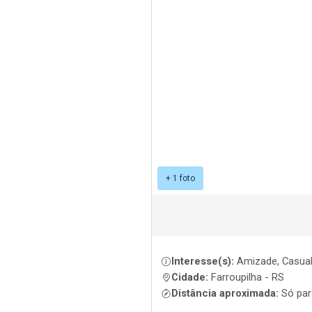
+ 1 foto
Interesse(s):
Amizade, Casual,
Cidade:
Farroupilha - RS
Distância aproximada:
Só par