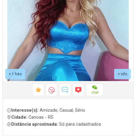
+ 1 foto
+ info
chat
Interesse(s):
Amizade, Casual, Sério
Cidade:
Canoas - RS
Distância aproximada:
Só para cadastrados