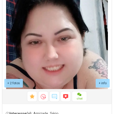
+ 2 fotos
+ info
chat
Interesse(s):
Amizade, Sério